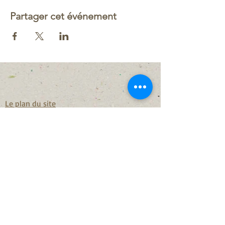
Partager cet événement
Le plan du site
nous contacter
Forme et Détente
chez Serge Boutraud
Marignane
O646131437