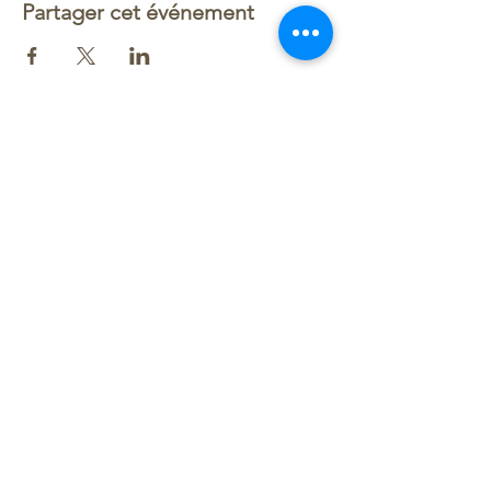
Partager cet événement
Le plan du site
nous contacter
Forme et Détente
chez Serge Boutraud
Marignane
O646131437