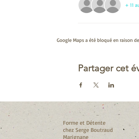
+ 11 a
Google Maps a été bloqué en raison de
Partager cet 
Forme et Détente
chez Serge Boutraud
Marignane